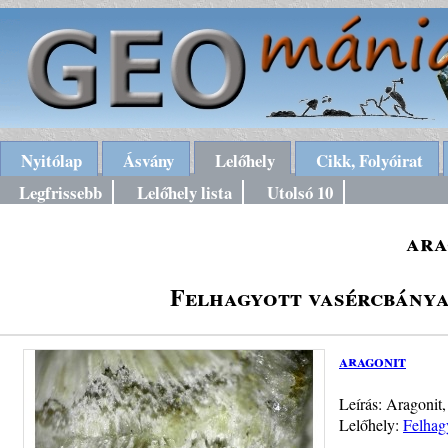
Nyitólap
Ásvány
Lelőhely
Cikk, Folyóirat
Legfrissebb
Lelőhely lista
Utolsó 10
ara
Felhagyott vasércbány
aragonit
Leírás: Aragonit,
Lelőhely:
Felhag