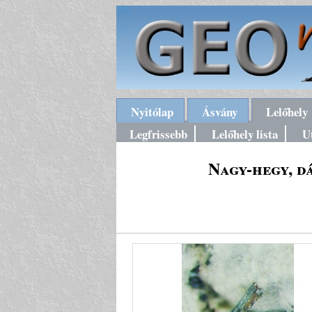
Nyitólap
Ásvány
Lelőhely
Legfrissebb
Lelőhely lista
U
Nagy-hegy, d