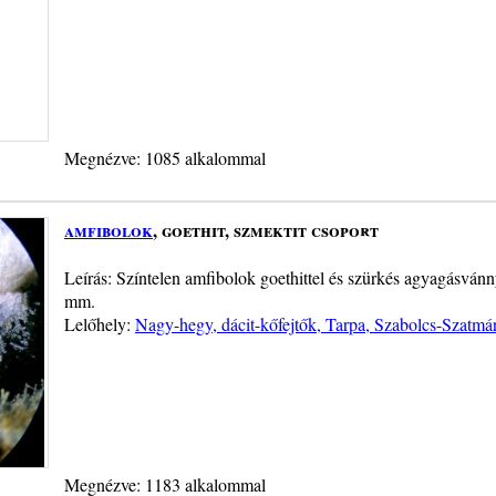
Megnézve: 1085 alkalommal
amfibolok
, goethit, szmektit csoport
Leírás: Színtelen amfibolok goethittel és szürkés agyagásvá
mm.
Lelőhely:
Nagy-hegy, dácit-kőfejtők, Tarpa, Szabolcs-Szatm
Megnézve: 1183 alkalommal