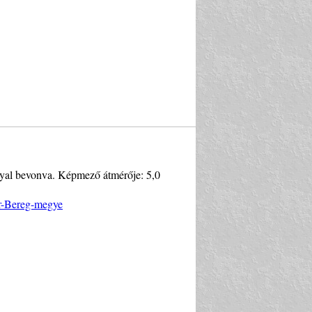
nnyal bevonva. Képmező átmérője: 5,0
ár-Bereg-megye