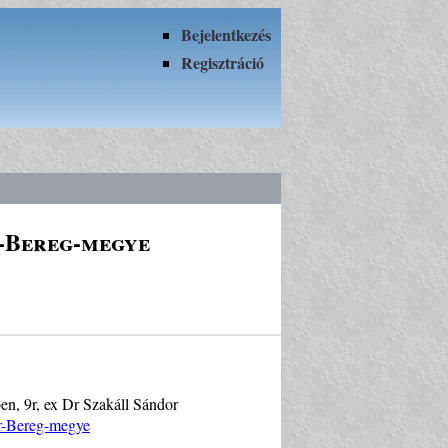
Bejelentkezés
Regisztráció
r-Bereg-megye
en, 9r, ex Dr Szakáll Sándor
ár-Bereg-megye