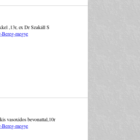
kkel ,13r, ex Dr Szakáll S
ár-Bereg-megye
 kis vasoxidos bevonattal,10r
ár-Bereg-megye