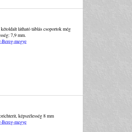
kétoldalt látható táblás csoportok még
esség: 7,9 mm.
ár-Bereg-megye
rorichterit, képszélesség 8 mm
ár-Bereg-megye