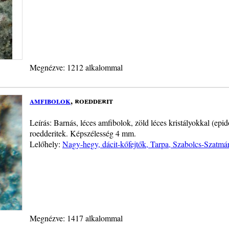
Megnézve: 1212 alkalommal
amfibolok
, roedderit
Leírás: Barnás, léces amfibolok, zöld léces kristályokkal (epid
roedderitek. Képszélesség 4 mm.
Lelőhely:
Nagy-hegy, dácit-kőfejtők, Tarpa, Szabolcs-Szatm
Megnézve: 1417 alkalommal