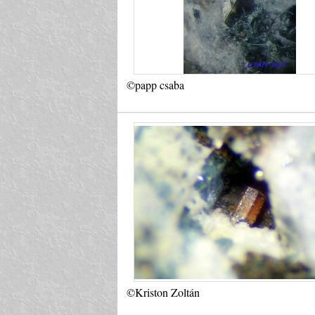
©papp csaba
©Kriston Zoltán