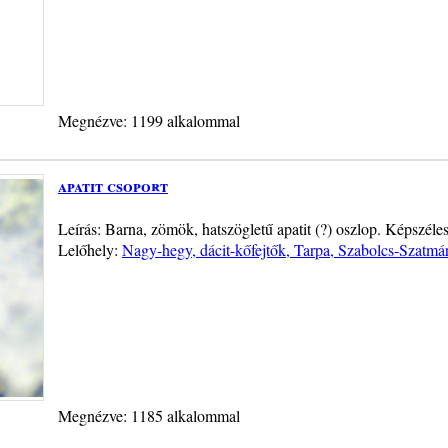
Megnézve: 1199 alkalommal
apatit csoport
Leírás: Barna, zömök, hatszögletű apatit (?) oszlop. Képszéle
Lelőhely:
Nagy-hegy, dácit-kőfejtők, Tarpa, Szabolcs-Szatm
Megnézve: 1185 alkalommal