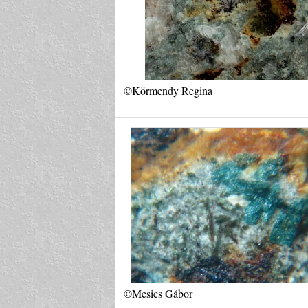
©Körmendy Regina
©Mesics Gábor