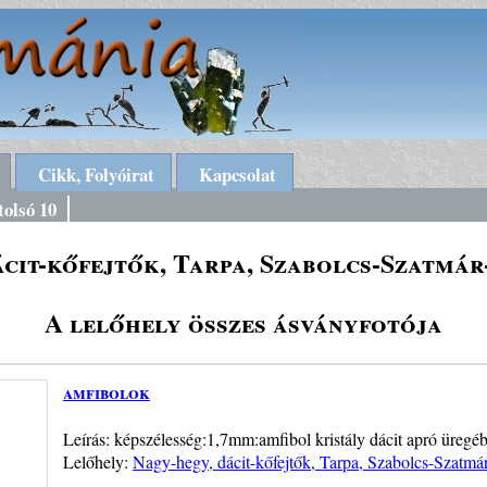
Cikk, Folyóirat
Kapcsolat
tolsó 10
ácit-kőfejtők, Tarpa, Szabolcs-Szatmá
A lelőhely összes ásványfotója
amfibolok
Leírás: képszélesség:1,7mm:amfibol kristály dácit apró üregéb
Lelőhely:
Nagy-hegy, dácit-kőfejtők, Tarpa, Szabolcs-Szatm