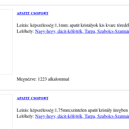
apatit csoport
Leírás: képszélesség:1,1mm; apatit kristályok kis kvarc töredé
Lelőhely:
Nagy-hegy, dácit-kőfejtők, Tarpa, Szabolcs-Szatm
Megnézve: 1223 alkalommal
apatit csoport
Leírás: képszélesség:1,75mm;színtelen apatit kristály üregben
Lelőhely:
Nagy-hegy, dácit-kőfejtők, Tarpa, Szabolcs-Szatm