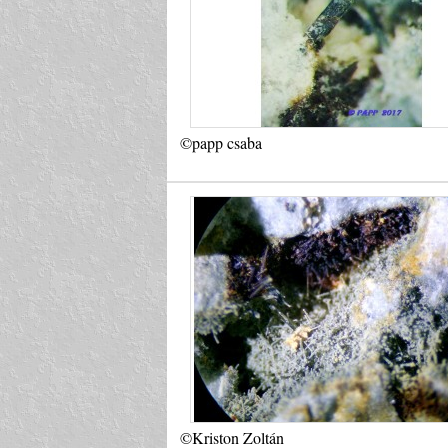
©papp csaba
©Kriston Zoltán