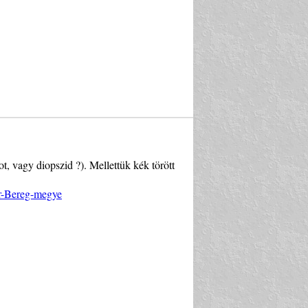
ot, vagy diopszid ?). Mellettük kék törött
ár-Bereg-megye