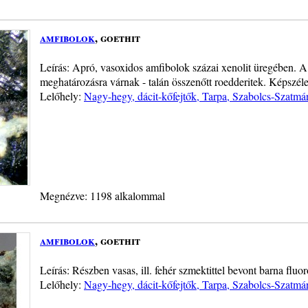
amfibolok
, goethit
Leírás: Apró, vasoxidos amfibolok százai xenolit üregében. A 
meghatározásra várnak - talán összenőtt roedderitek. Képszél
Lelőhely:
Nagy-hegy, dácit-kőfejtők, Tarpa, Szabolcs-Szatm
Megnézve: 1198 alkalommal
amfibolok
, goethit
Leírás: Részben vasas, ill. fehér szmektittel bevont barna fluo
Lelőhely:
Nagy-hegy, dácit-kőfejtők, Tarpa, Szabolcs-Szatm