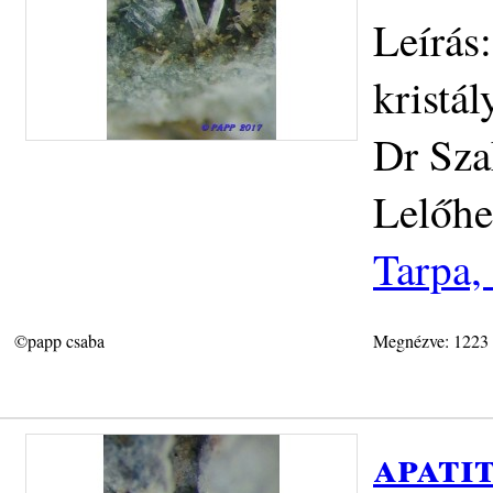
Leírás
kristál
Dr Sza
Lelőhe
Tarpa,
©papp csaba
Megnézve: 1223
apati