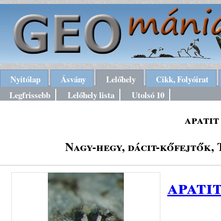
Nyitólap
Ásvány
Lelőhely
Cikk, Folyóirat
Legfrissebb
Lelőhely lista
Utolsó 10
apatit
Nagy-hegy, dácit-kőfejtők,
apati