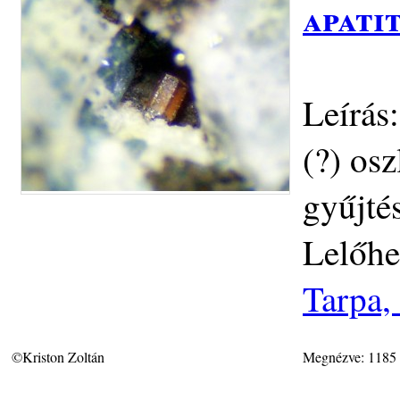
apati
Leírás
(?) os
gyűjté
Lelőhe
Tarpa,
©Kriston Zoltán
Megnézve: 1185