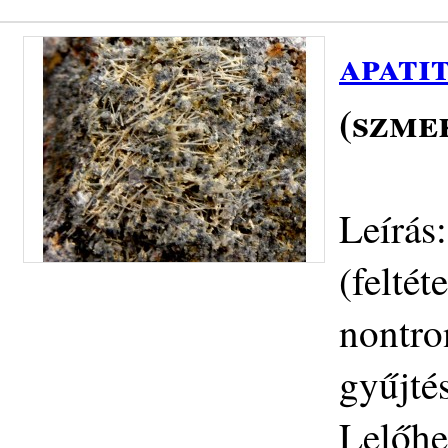
apati
(szme
Leírás
(feltét
nontro
gyűjté
Lelőhe