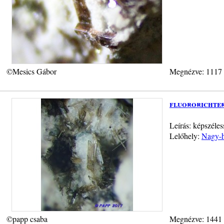
©Mesics Gábor
Megnézve: 1117
fluororichter
Leírás: képszéles
Lelőhely:
Nagy-h
©papp csaba
Megnézve: 1441