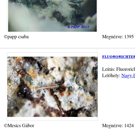
©papp csaba
Megnézve: 1395
fluororichter
Leírás: Fluororic
Lelőhely:
Nagy-h
©Mesics Gábor
Megnézve: 1424