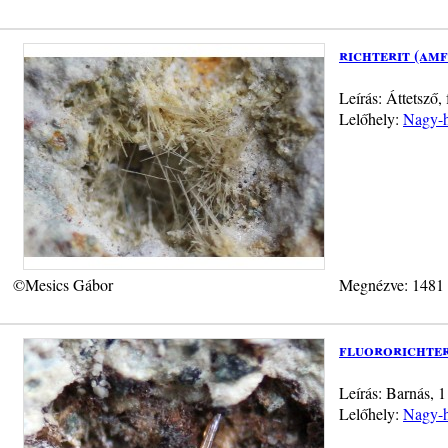
richterit (am
Leírás: Áttetsző,
Lelőhely:
Nagy-h
©Mesics Gábor
Megnézve: 1481
fluororichter
Leírás: Barnás, 1
Lelőhely:
Nagy-h