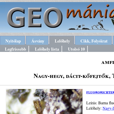
Nyitólap
Ásvány
Lelőhely
Cikk, Folyóirat
Legfrissebb
Lelőhely lista
Utolsó 10
amf
Nagy-hegy, dácit-kőfejtők,
fluororichter
Leírás: Barna flu
Lelőhely:
Nagy-h