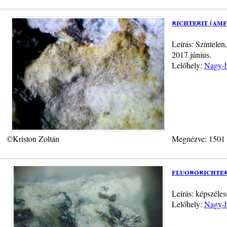
richterit (am
Leírás: Színtelen
2017.június.
Lelőhely:
Nagy-h
©Kriston Zoltán
Megnézve: 1501
fluororichter
Leírás: képszéle
Lelőhely:
Nagy-h