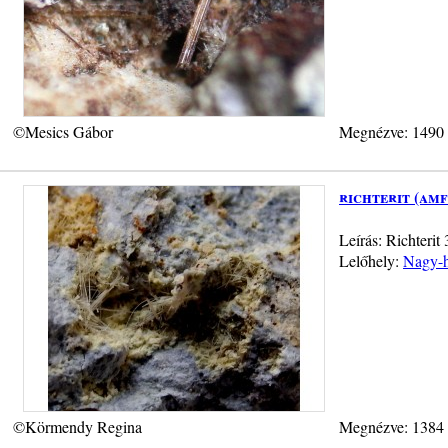
©Mesics Gábor
Megnézve: 1490
richterit (am
Leírás: Richteri
Lelőhely:
Nagy-h
©Körmendy Regina
Megnézve: 1384