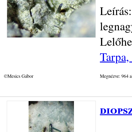
Leírás
legnag
Lelőhe
Tarpa,
©Mesics Gábor
Megnézve: 964 a
diops