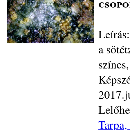
csopo
Leírás
a sötét
színes,
Képszé
2017.j
Lelőhe
Tarpa,