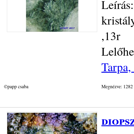
Leírás
kristá
,13r
Lelőhe
Tarpa,
©papp csaba
Megnézve: 1282
diops