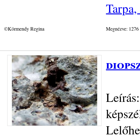
Tarpa,
©Körmendy Regina
Megnézve: 1276
diops
Leírás
képszé
Lelőhe