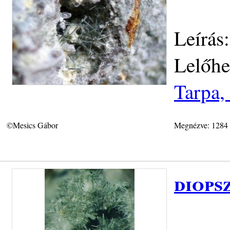
Leírás
Lelőhe
Tarpa,
©Mesics Gábor
Megnézve: 1284
diops