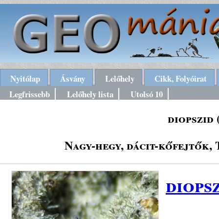
Nyitólap
Ásvány
Lelőhely
Cikk, Folyóirat
Legfrissebb
Lelőhely lista
Utolsó 10
diopszid 
Nagy-hegy, dácit-kőfejtők,
diops