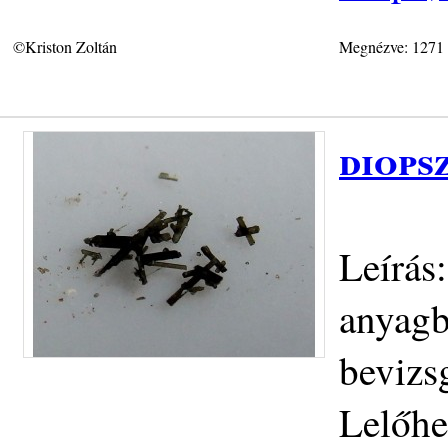
©Kriston Zoltán
Megnézve: 1271
diops
Leírás:
anyagb
bevizs
Lelőhe