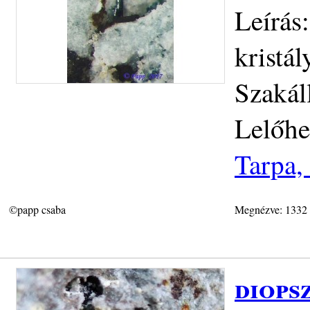
Leírás
kristá
Szakál
Lelőhe
Tarpa,
©papp csaba
Megnézve: 1332
diops