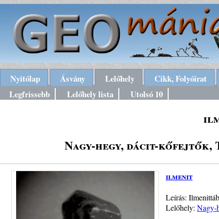
Nyitólap
Ásvány
Lelőhely
Cikk, Folyóirat
Legfrissebb
Lelőhely lista
Utolsó 10
il
Nagy-hegy, dácit-kőfejtők,
ilmenit
Leírás: Ilmenittá
Lelőhely:
Nagy-h