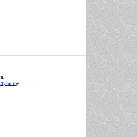
cm.
ttyáni-rög