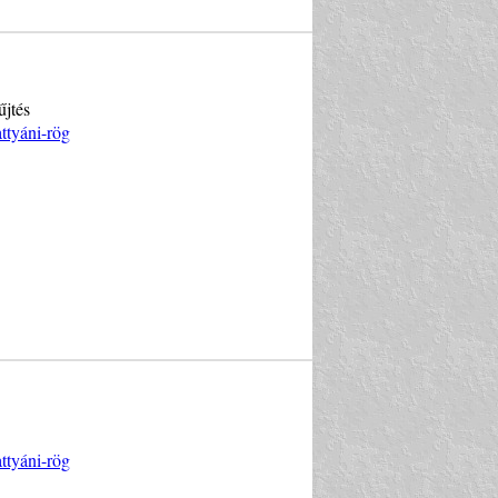
űjtés
ttyáni-rög
ttyáni-rög