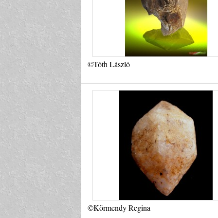
©Tóth László
©Körmendy Regina