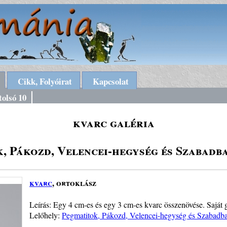
Cikk, Folyóirat
Kapcsolat
tolsó 10
kvarc galéria
, Pákozd, Velencei-hegység és Szabadb
kvarc
, ortoklász
Leírás: Egy 4 cm-es és egy 3 cm-es kvarc összenövése. Saját
Lelőhely:
Pegmatitok, Pákozd, Velencei-hegység és Szabadba