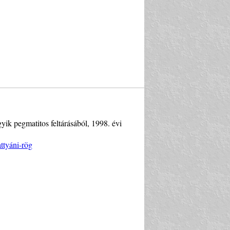
yik pegmatitos feltárásából, 1998. évi
ttyáni-rög