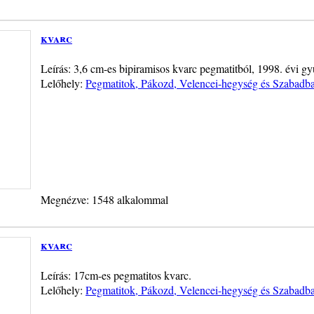
kvarc
Leírás: 3,6 cm-es bipiramisos kvarc pegmatitból, 1998. évi gy
Lelőhely:
Pegmatitok, Pákozd, Velencei-hegység és Szabadba
Megnézve: 1548 alkalommal
kvarc
Leírás: 17cm-es pegmatitos kvarc.
Lelőhely:
Pegmatitok, Pákozd, Velencei-hegység és Szabadba