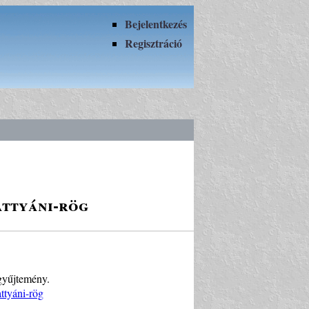
Bejelentkezés
Regisztráció
attyáni-rög
 gyűjtemény.
ttyáni-rög