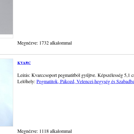
Megnézve: 1732 alkalommal
kvarc
Leírás: Kvarccsoport pegmatitból gyűjtve. Képszélesség 5,1 
Lelőhely:
Pegmatitok, Pákozd, Velencei-hegység és Szabadba
Megnézve: 1118 alkalommal