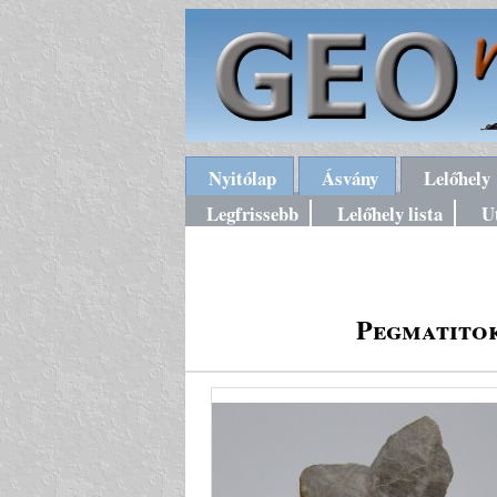
Nyitólap
Ásvány
Lelőhely
Legfrissebb
Lelőhely lista
U
Pegmatitok