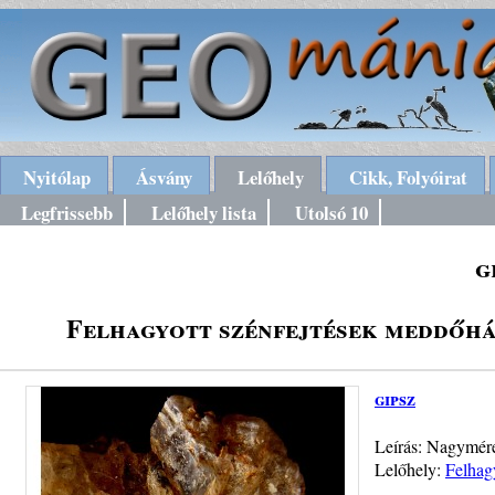
Nyitólap
Ásvány
Lelőhely
Cikk, Folyóirat
Legfrissebb
Lelőhely lista
Utolsó 10
g
Felhagyott szénfejtések meddőhá
gipsz
Leírás: Nagyméret
Lelőhely:
Felhag