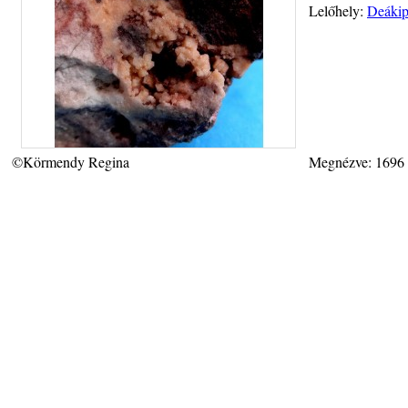
Lelőhely:
Deákip
©Körmendy Regina
Megnézve: 1696