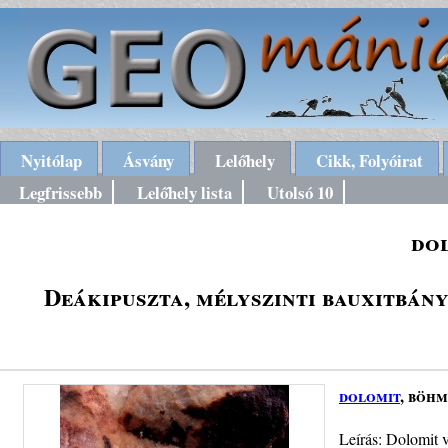
Nyitólap
Ásvány
Lelőhely
Cikk, Folyóirat
Legfrissebb
Lelőhely lista
Utolsó 10
do
Deákipuszta, mélyszinti bauxitbán
dolomit
, böhm
Leírás: Dolomit 