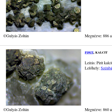
©Gulyás Zoltán
Megnézve: 886 a
pirit
, kalcit
Leírás: Pirit ka
Lelőhely:
Szénbá
©Gulyás Zoltán
Megnézve: 860 a