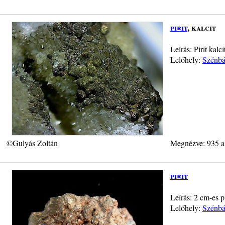
pirit
, kalcit
Leírás: Pirit ka
Lelőhely:
Szénbá
©Gulyás Zoltán
Megnézve: 935 a
pirit
Leírás: 2 cm-es p
Lelőhely:
Szénbá