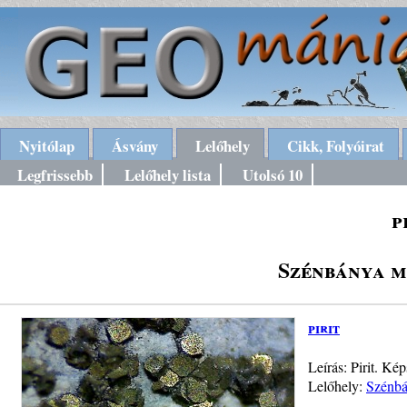
Nyitólap
Ásvány
Lelőhely
Cikk, Folyóirat
Legfrissebb
Lelőhely lista
Utolsó 10
p
Szénbánya m
pirit
Leírás: Pirit. K
Lelőhely:
Szénbá