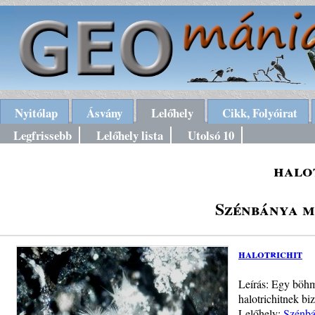
Nyitólap
Ásvány
Lelőhely
Cikk, Folyóirat
Legfrissebb
Lelőhely lista
Utolsó 10
halo
Szénbánya m
halotrichit
Leírás: Egy böhmi
halotrichitnek b
Lelőhely:
Szénbá