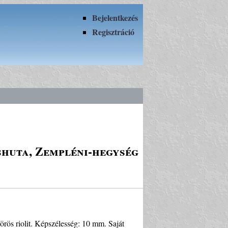
Bejelentkezés
Regisztráció
shuta, Zempléni-hegység
vörös riolit. Képszélesség: 10 mm. Saját