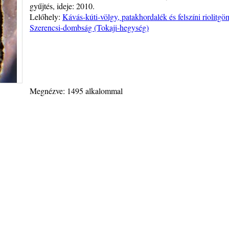
gyűjtés, ideje: 2010.
Lelőhely:
Kávás-kúti-völgy, patakhordalék és felszíni riolit
Szerencsi-dombság (Tokaji-hegység)
Megnézve: 1495 alkalommal