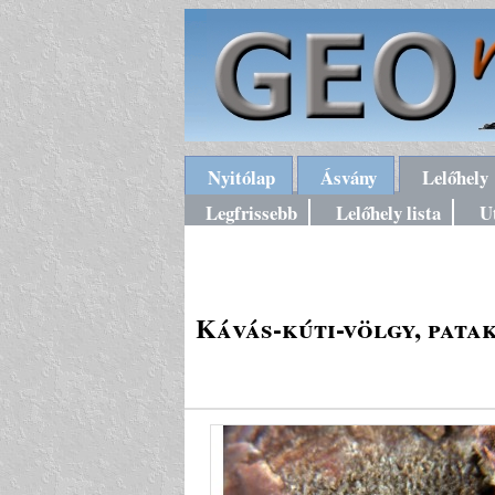
Nyitólap
Ásvány
Lelőhely
Legfrissebb
Lelőhely lista
U
Kávás-kúti-völgy, pata