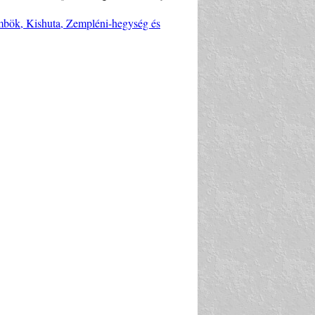
gömbök, Kishuta, Zempléni-hegység és