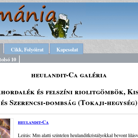
Cikk, Folyóirat
Kapcsolat
tolsó 10
heulandit-Ca galéria
khordalék és felszíni riolitgömbök, Ki
és Szerencsi-dombság (Tokaji-hegység)
heulandit-Ca
Leírás: Mm alatti színtelen heulanditkristályokkal bevont lilás