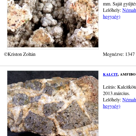
mm. Saját gyűjtés
Lelőhely:
Némahe
hegység)
©Kriston Zoltán
Megnézve: 1347
kalcit
, amfib
Leírás: Kalcitköt
2013.március.
Lelőhely:
Némahe
hegység)