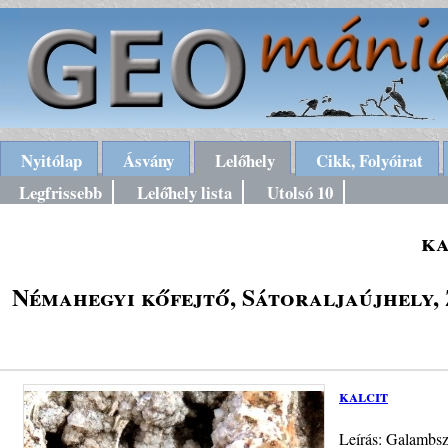
Nyitólap
Ásvány
Lelőhely
Cikk, Folyóirat
Legfrissebb
Lelőhely lista
Utolsó 10
ka
Némahegyi kőfejtő, Sátoraljaújhely, 
kalcit
Leírás: Galambsz