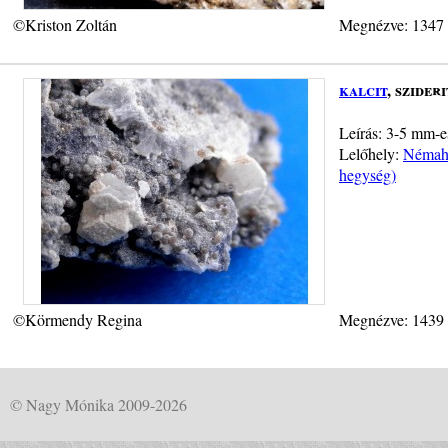
©Kriston Zoltán
Megnézve: 1347
kalcit
, szideri
Leírás: 3-5 mm-es
Lelőhely:
Némahe
hegység)
©Körmendy Regina
Megnézve: 1439
© Nagy Mónika 2009-2026