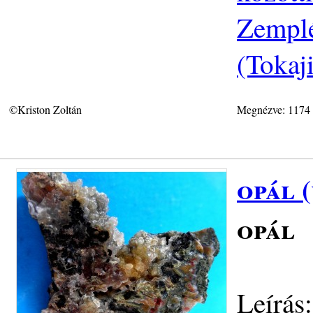
Zemplé
(Tokaj
©Kriston Zoltán
Megnézve: 1174
opál 
opál
Leírás