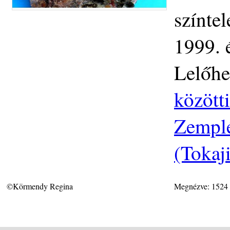
színte
1999. 
Lelőhe
közötti
Zemplé
(Tokaj
©Körmendy Regina
Megnézve: 1524