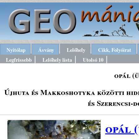
Nyitólap
Ásvány
Lelőhely
Cikk, Folyóirat
Legfrissebb
Lelőhely lista
Utolsó 10
opál (
Újhuta és Makkoshotyka közötti hid
és Szerencsi-
opál 