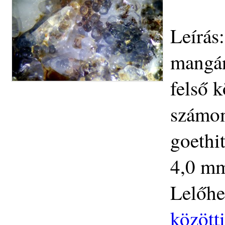
Leírás:
mangán
felső 
számom
goethi
4,0 mm.
Lelőhe
közötti