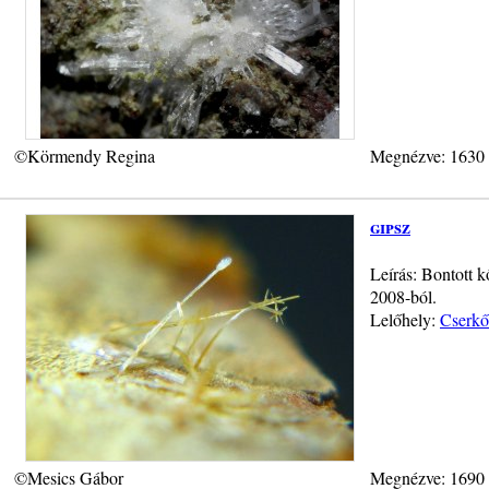
©Körmendy Regina
Megnézve: 1630
gipsz
Leírás: Bontott k
2008-ból.
Lelőhely:
Cserkő
©Mesics Gábor
Megnézve: 1690