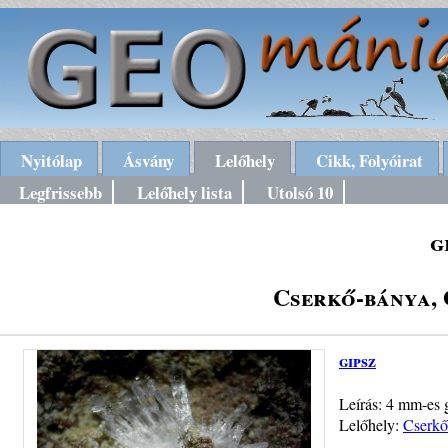
Nyitólap
Ásvány
Lelőhely
Cikk, Folyóirat
Legfrissebb
Lelőhely lista
Utolsó 10
g
Cserkő-bánya,
gipsz
Leírás: 4 mm-es g
Lelőhely:
Cserkő