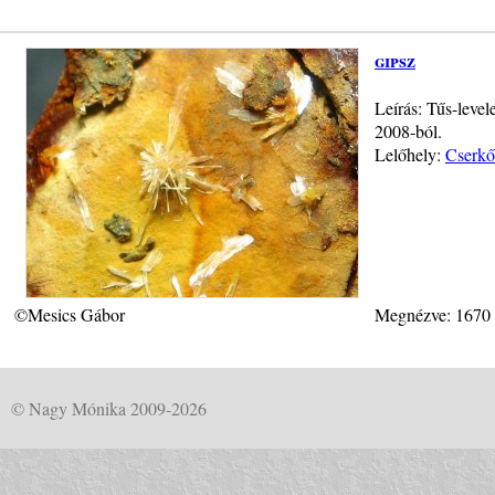
gipsz
Leírás: Tűs-level
2008-ból.
Lelőhely:
Cserkő
©Mesics Gábor
Megnézve: 1670
© Nagy Mónika 2009-2026