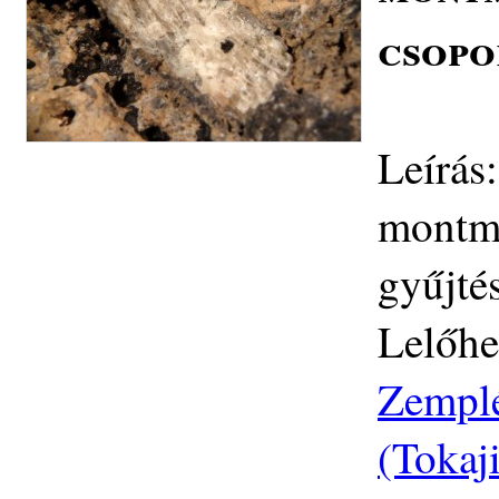
csopo
Leírás:
montmo
gyűjté
Lelőhe
Zemplé
(Tokaj