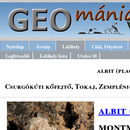
Nyitólap
Ásvány
Lelőhely
Cikk, Folyóirat
Legfrissebb
Lelőhely lista
Utolsó 10
albit (pl
Csurgókúti kőfejtő, Tokaj, Zempléni
albit
montm