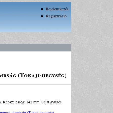
Bejelentkezés
Regisztráció
mbság (Tokaji-hegység)
n. Képszélesség: 142 mm. Saját gyűjtés,
zerencsi-dombság (Tokaji-hegység)