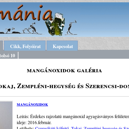
Cikk, Folyóirat
Kapcsolat
tolsó 10
mangánoxidok galéria
okaj, Zempléni-hegység és Szerencsi-do
mangánoxidok
Leírás: Érdekes rajzolatú mangánoxid agyagásványos felülete
ideje: 2016.február.
Lelőhely:
Csurgókúti kőfejtő, Tokaj, Zempléni-hegység és S