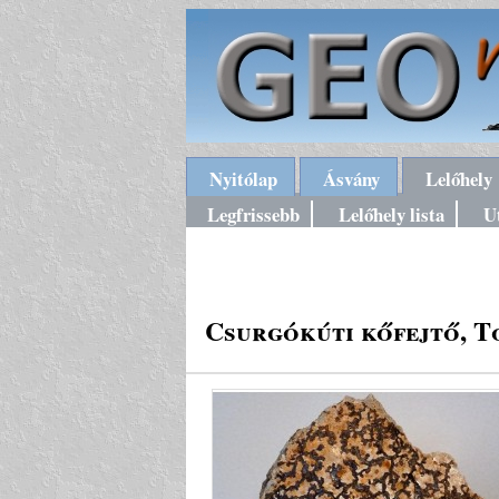
Nyitólap
Ásvány
Lelőhely
Legfrissebb
Lelőhely lista
U
Csurgókúti kőfejtő, T