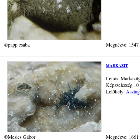
©papp csaba
Megnézve: 1547
markazit
Leírás: Markazitg
Képszélesség 10 
Lelőhely:
Asztag
©Mesics Gábor
Megnézve: 1661