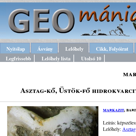
Nyitólap
Ásvány
Lelőhely
Cikk, Folyóirat
Legfrissebb
Lelőhely lista
Utolsó 10
mar
Asztag-kő, Üstök-fő hidrokvarc
markazit
, bar
Leírás: képszéle
Lelőhely:
Asztag