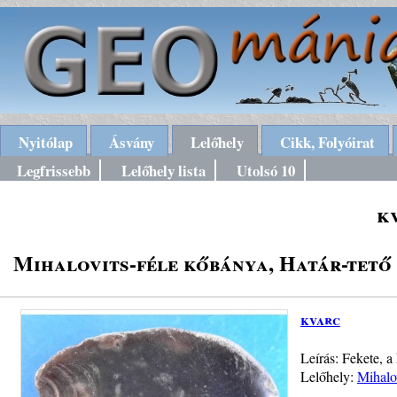
Nyitólap
Ásvány
Lelőhely
Cikk, Folyóirat
Legfrissebb
Lelőhely lista
Utolsó 10
k
Mihalovits-féle kőbánya, Határ-tető 
kvarc
Leírás: Fekete, a
Lelőhely:
Mihalo