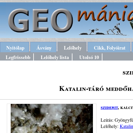
Nyitólap
Ásvány
Lelőhely
Cikk, Folyóirat
Legfrissebb
Lelőhely lista
Utolsó 10
szi
Katalin-táró meddőh
sziderit
, kalci
Leírás: Gyöngyfüz
Lelőhely:
Katali