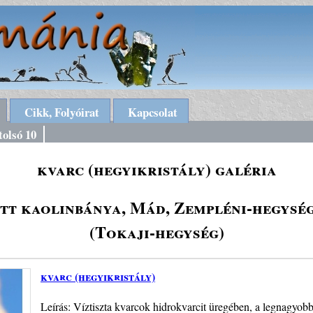
Cikk, Folyóirat
Kapcsolat
tolsó 10
kvarc (hegyikristály) galéria
tt kaolinbánya, Mád, Zempléni-hegysé
(Tokaji-hegység)
kvarc (hegyikristály)
Leírás: Víztiszta kvarcok hidrokvarcit üregében, a legnagyobb