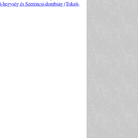
i-hegység és Szerencsi-dombság (Tokaji-