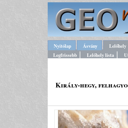
Nyitólap
Ásvány
Lelőhely
Legfrissebb
Lelőhely lista
U
Király-hegy, felhagyo