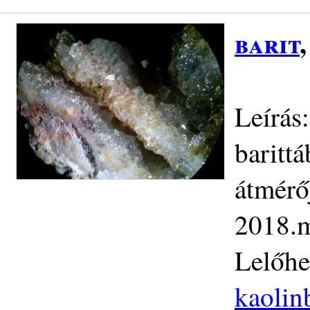
barit
Leírás
baritt
átmérő
2018.m
Lelőhe
kaolin