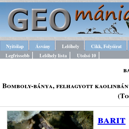
Nyitólap
Ásvány
Lelőhely
Cikk, Folyóirat
Legfrissebb
Lelőhely lista
Utolsó 10
b
Bomboly-bánya, felhagyott kaolinbán
(To
barit