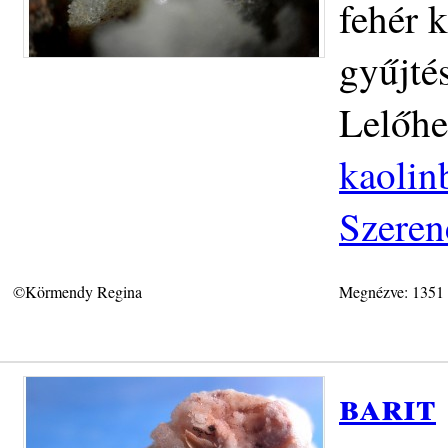
fehér k
gyűjté
Lelőhe
kaolin
Szeren
©Körmendy Regina
Megnézve: 1351
barit