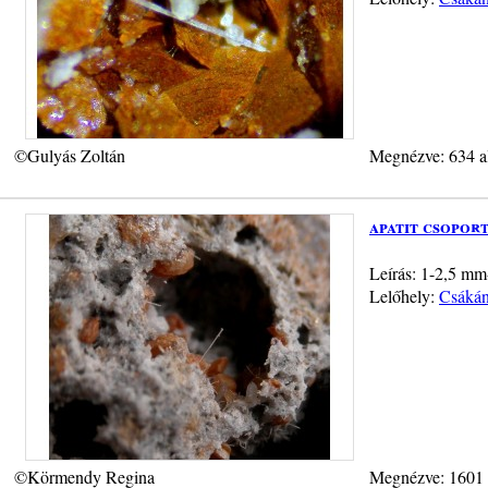
©Gulyás Zoltán
Megnézve: 634 a
apatit csoport
Leírás: 1-2,5 mm-
Lelőhely:
Csákán
©Körmendy Regina
Megnézve: 1601