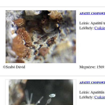
apatit csoport
Leírás: Apatittű 
Lelőhely:
Csákán
©Szabó Dávid
Megnézve: 1569
apatit csoport
Leírás: Apatittűn
Lelőhely:
Csákán