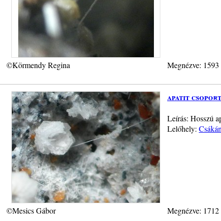
©Körmendy Regina
Megnézve: 1593
apatit csopor
Leírás: Hosszú ap
Lelőhely:
Csákán
©Mesics Gábor
Megnézve: 1712