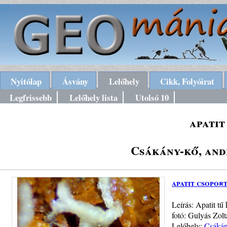
Nyitólap
Ásvány
Lelőhely
Cikk, Folyóirat
Legfrissebb
Lelőhely lista
Utolsó 10
apatit
Csákány-kő, and
apatit csoport
Leírás: Apatit tű
fotó: Gulyás Zol
Lelőhely:
Csákán