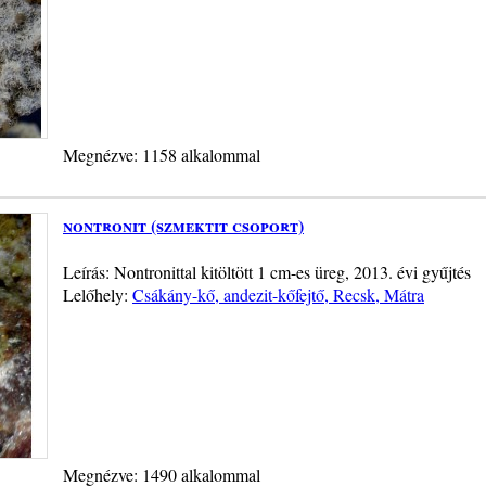
Megnézve: 1158 alkalommal
nontronit (szmektit csoport)
Leírás: Nontronittal kitöltött 1 cm-es üreg, 2013. évi gyűjtés
Lelőhely:
Csákány-kő, andezit-kőfejtő, Recsk, Mátra
Megnézve: 1490 alkalommal