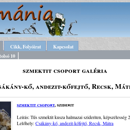
Cikk, Folyóirat
Kapcsolat
tolsó 10
szmektit csoport galéria
sákány-kő, andezit-kőfejtő, Recsk, Mát
szmektit csoport
, sziderit
Leírás: Tűs szmektit kusza halmazai szideriten, képszélesség
Lelőhely:
Csákány-kő, andezit-kőfejtő, Recsk, Mátra