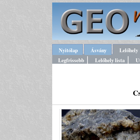
Nyitólap
Ásvány
Lelőhely
Legfrissebb
Lelőhely lista
U
C