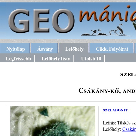
Nyitólap
Ásvány
Lelőhely
Cikk, Folyóirat
Legfrissebb
Lelőhely lista
Utolsó 10
szel
Csákány-kő, and
szeladonit
Leírás: Tüskés s
Lelőhely:
Csákán