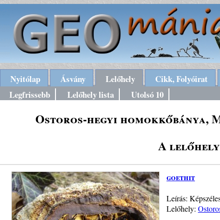
Nyitólap
Ásvány
Lelőhely
Cikk, Folyóirat
Legfrissebb
Lelőhely lista
Utolsó 10
Ostoros-hegyi homokkőbánya, M
A lelőhely
goethit
Leírás: Képszéle
Lelőhely:
Ostoro