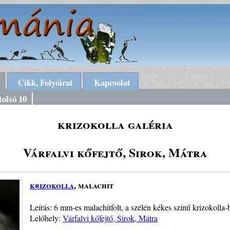
Cikk, Folyóirat
Kapcsolat
tolsó 10
krizokolla galéria
Várfalvi kőfejtő, Sirok, Mátra
krizokolla
, malachit
Leírás: 6 mm-es malachitfolt, a szélén kékes színű krizokolla-
Lelőhely:
Várfalvi kőfejtő, Sirok, Mátra