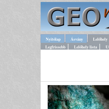
Nyitólap
Ásvány
Lelőhely
Legfrissebb
Lelőhely lista
U