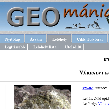
Nyitólap
Ásvány
Lelőhely
Cikk, Folyóirat
Legfrissebb
Lelőhely lista
Utolsó 10
k
Várfalvi k
kvarc
, epidot
Leírás: Zöld epi
Lelőhely:
Várfalv