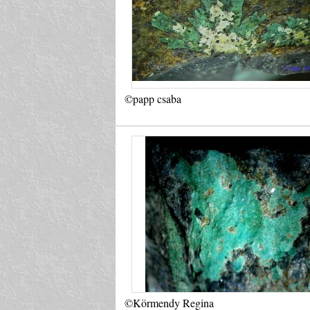
©papp csaba
©Körmendy Regina