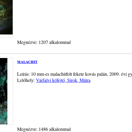
Megnézve: 1207 alkalommal
malachit
Leírás: 10 mm-es malachitfolt fekete kovás palán, 2009. évi gy
Lelőhely:
Várfalvi kőfejtő, Sirok, Mátra
Megnézve: 1486 alkalommal