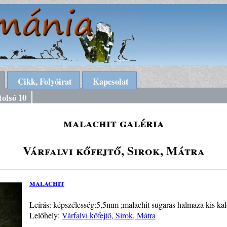
Cikk, Folyóirat
Kapcsolat
tolsó 10
malachit galéria
Várfalvi kőfejtő, Sirok, Mátra
malachit
Leírás: képszélesség:5,5mm ;malachit sugaras halmaza kis kalc
Lelőhely:
Várfalvi kőfejtő, Sirok, Mátra