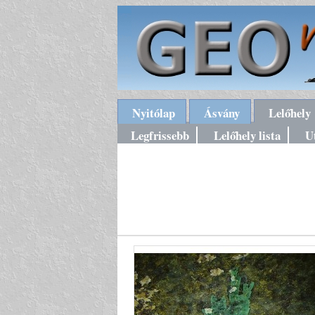
Nyitólap
Ásvány
Lelőhely
Legfrissebb
Lelőhely lista
U