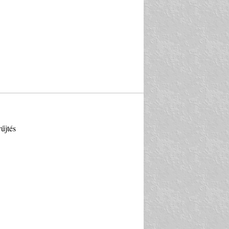
űjtés