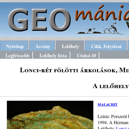
Nyitólap
Ásvány
Lelőhely
Cikk, Folyóirat
Legfrissebb
Lelőhely lista
Utolsó 10
Lonci-rét fölötti árkolások, Mi
A lelőhely
malachit
Leírás: Porszerű
1994. A Herman 
Lelőhely:
Lonci-