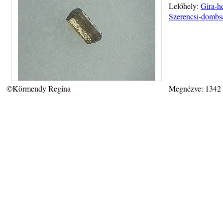
Lelőhely:
Gira-he
Szerencsi-dombs
©Körmendy Regina
Megnézve: 1342