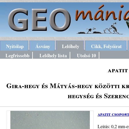
Nyitólap
Ásvány
Lelőhely
Cikk, Folyóirat
Legfrissebb
Lelőhely lista
Utolsó 10
apatit
Gira-hegy és Mátyás-hegy közötti kr
hegység és Szeren
apatit csopor
Leírás: 0,2 mm-es