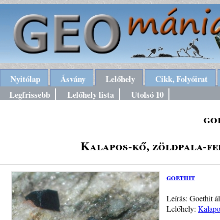
Nyitólap
Ásvány
Lelőhely
Cikk, Folyóirat
Legfrissebb
Lelőhely lista
Utolsó 10
go
Kalapos-kő, zöldpala-fe
goethit
Leírás: Goethit á
Lelőhely:
Kalapo