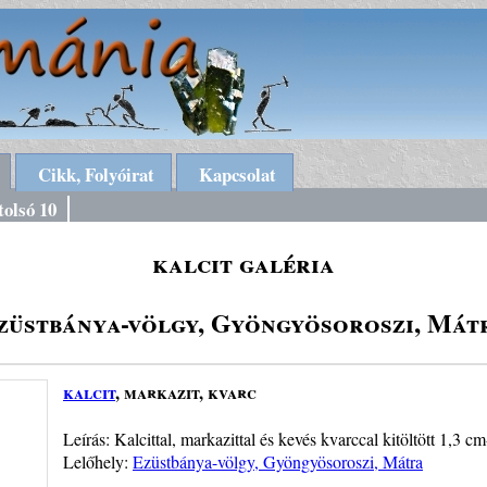
Cikk, Folyóirat
Kapcsolat
tolsó 10
kalcit galéria
züstbánya-völgy, Gyöngyösoroszi, Mát
kalcit
, markazit, kvarc
Leírás: Kalcittal, markazittal és kevés kvarccal kitöltött 1,3 c
Lelőhely:
Ezüstbánya-völgy, Gyöngyösoroszi, Mátra