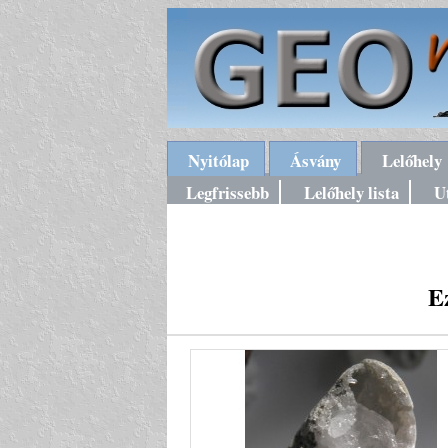
Nyitólap
Ásvány
Lelőhely
Legfrissebb
Lelőhely lista
U
E