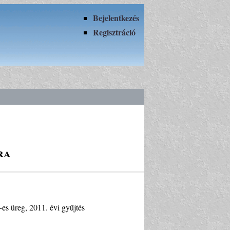
Bejelentkezés
Regisztráció
ra
m-es üreg, 2011. évi gyűjtés