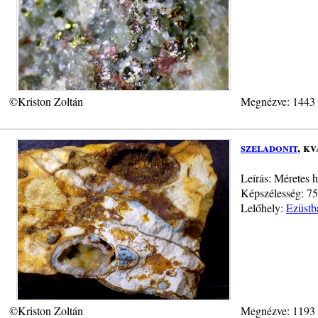
©Kriston Zoltán
Megnézve: 1443
szeladonit
, k
Leírás: Méretes 
Képszélesség: 75
Lelőhely:
Ezüstb
©Kriston Zoltán
Megnézve: 1193