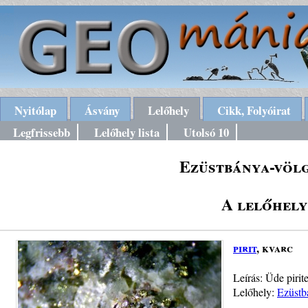
Nyitólap
Ásvány
Lelőhely
Cikk, Folyóirat
Legfrissebb
Lelőhely lista
Utolsó 10
Ezüstbánya-völ
A lelőhely
pirit
, kvarc
Leírás: Üde pirit
Lelőhely:
Ezüstb