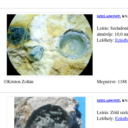
szeladonit
, k
Leírás: Szeladon
átmérője: 10,0 m
Lelőhely:
Ezüstb
©Kriston Zoltán
Megnézve: 1188
szeladonit
, k
Leírás: Zöld szel
Lelőhely:
Ezüstb