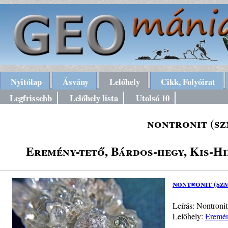
Nyitólap
Ásvány
Lelőhely
Cikk, Folyóirat
Legfrissebb
Lelőhely lista
Utolsó 10
nontronit (sz
Eremény-tető, Bárdos-hegy, Kis-H
nontronit (sz
Leírás: Nontronit
Lelőhely:
Eremén