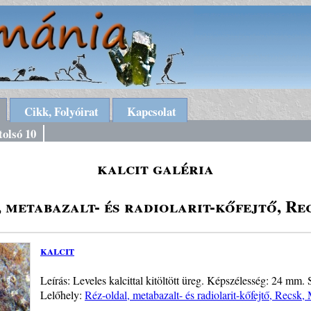
Cikk, Folyóirat
Kapcsolat
tolsó 10
kalcit galéria
 metabazalt- és radiolarit-kőfejtő, R
kalcit
Leírás: Leveles kalcittal kitöltött üreg. Képszélesség: 24 mm. 
Lelőhely:
Réz-oldal, metabazalt- és radiolarit-kőfejtő, Recsk,