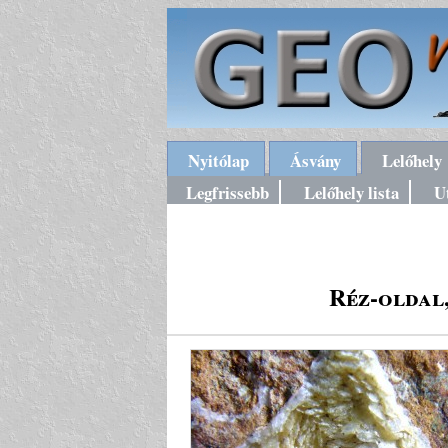
Nyitólap
Ásvány
Lelőhely
Legfrissebb
Lelőhely lista
U
Réz-oldal,