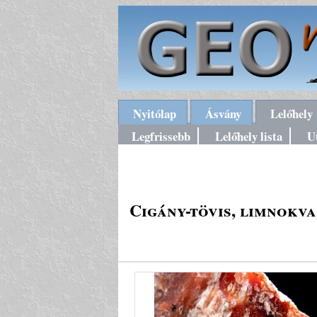
Nyitólap
Ásvány
Lelőhely
Legfrissebb
Lelőhely lista
U
Cigány-tövis, limnokva