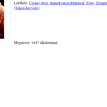
Lelőhely:
Cigány-tövis, limnokvarcit-feltárások, Fony, Zemp
(Tokaji-hegység)
Megnézve: 1447 alkalommal