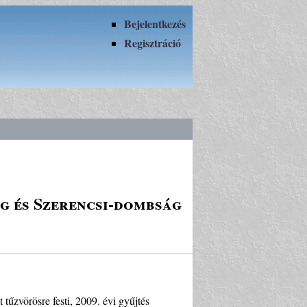
Bejelentkezés
Regisztráció
ég és Szerencsi-dombság
űzvörösre festi, 2009. évi gyűjtés