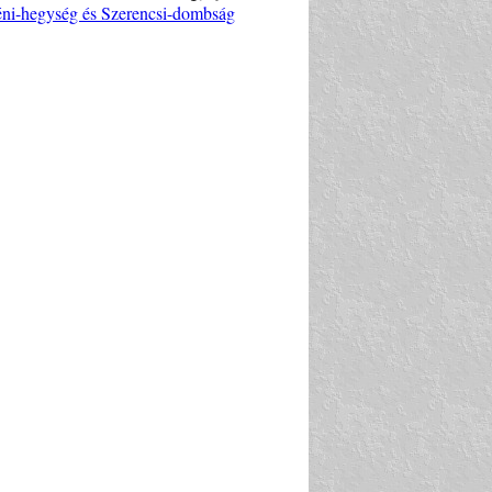
léni-hegység és Szerencsi-dombság