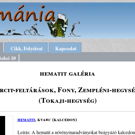
Cikk, Folyóirat
Kapcsolat
tolsó 10
hematit galéria
rcit-feltárások, Fony, Zempléni-hegys
(Tokaji-hegység)
hematit
, kvarc (kalcedon)
Leírás: A hematit a növénymaradványokat beágyázó kalcedont t