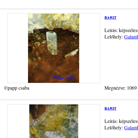
barit
Leírás: képszéle
Lelőhely:
Galamb
©papp csaba
Megnézve: 1069
barit
Leírás: képszéles
Lelőhely:
Galamb