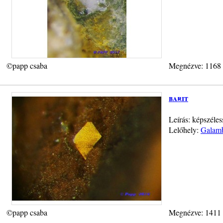
©papp csaba
Megnézve: 1168
barit
Leírás: képszéles
Lelőhely:
Galamb
©papp csaba
Megnézve: 1411