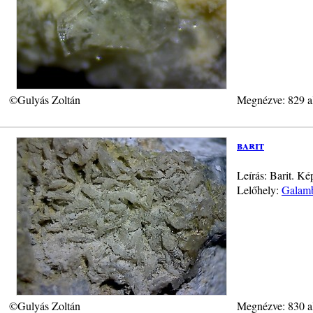
©Gulyás Zoltán
Megnézve: 829 a
barit
Leírás: Barit. K
Lelőhely:
Galamb
©Gulyás Zoltán
Megnézve: 830 a