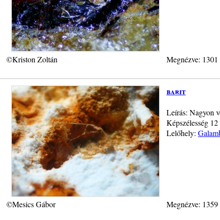
©Kriston Zoltán
Megnézve: 1301
barit
Leírás: Nagyon vék
Képszélesség 12 
Lelőhely:
Galamb
©Mesics Gábor
Megnézve: 1359