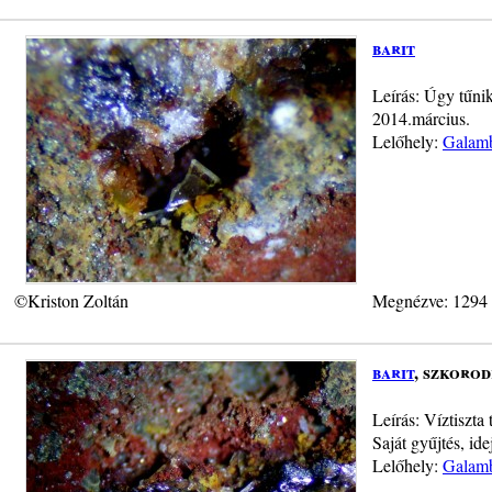
barit
Leírás: Úgy tűnik
2014.március.
Lelőhely:
Galamb
©Kriston Zoltán
Megnézve: 1294
barit
, szkorod
Leírás: Víztiszta
Saját gyűjtés, id
Lelőhely:
Galamb