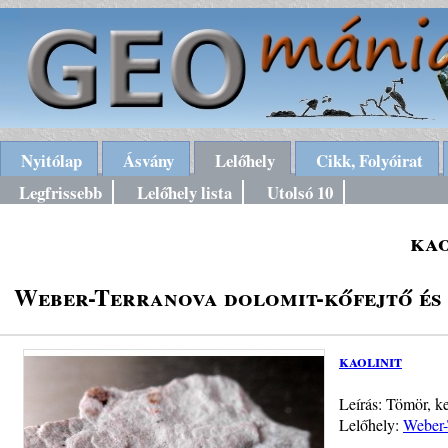
Nyitólap
Ásvány
Lelőhely
Cikk, Folyóirat
Legfrissebb
Lelőhely lista
Utolsó 10
kao
Weber-Terranova dolomit-kőfejtő és k
kaolinit
Leírás: Tömör, k
Lelőhely:
Weber-T