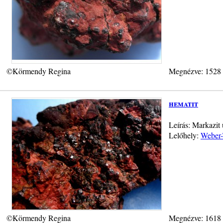
©Körmendy Regina
Megnézve: 1528
hematit
Leírás: Markazit 
Lelőhely:
Weber-T
©Körmendy Regina
Megnézve: 1618