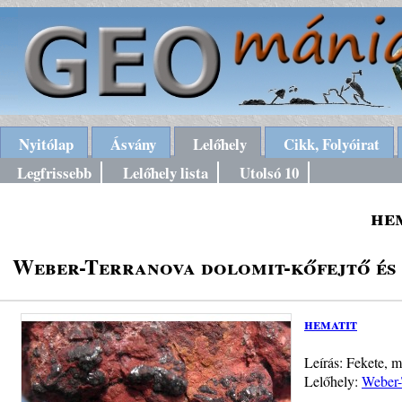
Nyitólap
Ásvány
Lelőhely
Cikk, Folyóirat
Legfrissebb
Lelőhely lista
Utolsó 10
he
Weber-Terranova dolomit-kőfejtő és k
hematit
Leírás: Fekete, m
Lelőhely:
Weber-T