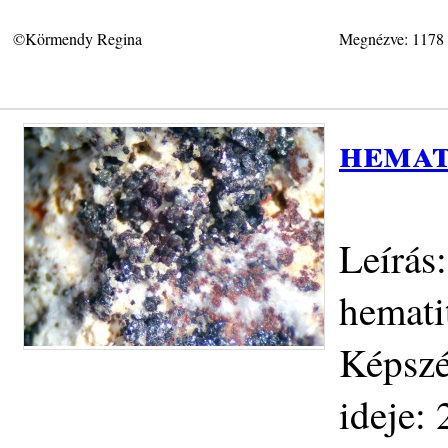
©Körmendy Regina
Megnézve: 1178
hemat
Leírás:
hematit
Képszé
ideje: