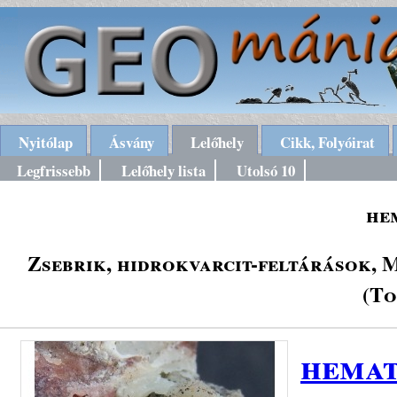
Nyitólap
Ásvány
Lelőhely
Cikk, Folyóirat
Legfrissebb
Lelőhely lista
Utolsó 10
he
Zsebrik, hidrokvarcit-feltárások, 
(To
hemat