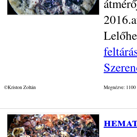
átmérőj
2016.a
Lelőhe
feltár
Szeren
©Kriston Zoltán
Megnézve: 1100
hemat