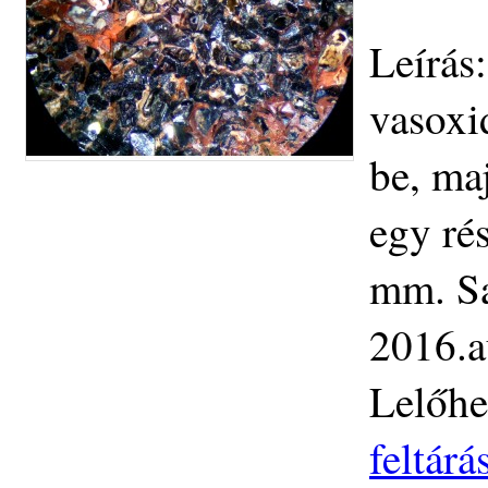
Leírás:
vasoxi
be, maj
egy ré
mm. Saj
2016.a
Lelőhe
feltár