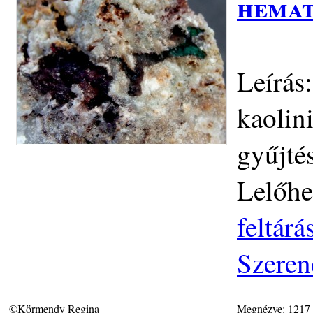
hemat
Leírás:
kaolin
gyűjté
Lelőhe
feltár
Szeren
©Körmendy Regina
Megnézve: 1217