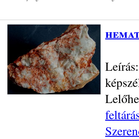
hemat
Leírás:
képszé
Lelőhe
feltár
Szeren