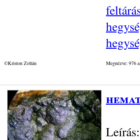
feltár
hegysé
hegysé
©Kriston Zoltán
Megnézve: 976 a
hemat
Leírás: