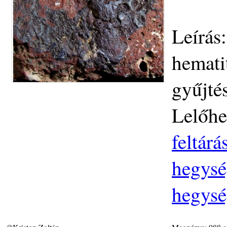
Leírás
hemati
gyűjté
Lelőhe
feltár
hegysé
hegysé