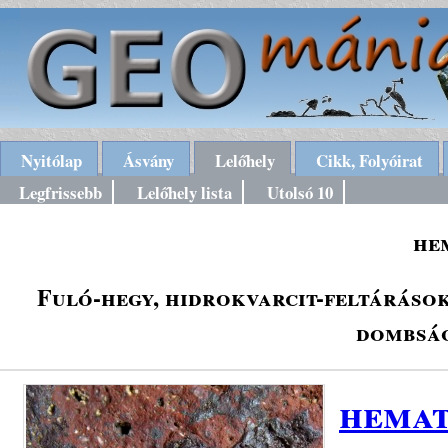
Nyitólap
Ásvány
Lelőhely
Cikk, Folyóirat
Legfrissebb
Lelőhely lista
Utolsó 10
he
Fuló-hegy, hidrokvarcit-feltárások
dombság
hemat