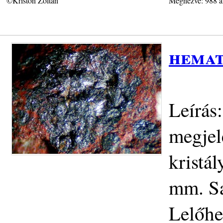
©Kriston Zoltán
Megnézve: 988 a
hemat
Leírás
megjel
kristá
mm. Sa
Lelőhe