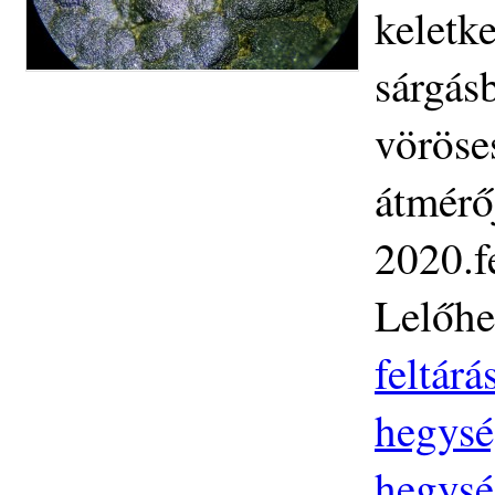
keletk
sárgás
vöröse
átmérő
2020.f
Lelőhe
feltár
hegysé
hegysé