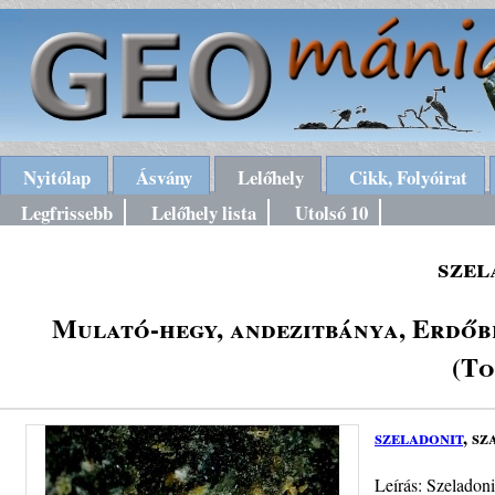
Nyitólap
Ásvány
Lelőhely
Cikk, Folyóirat
Legfrissebb
Lelőhely lista
Utolsó 10
szel
Mulató-hegy, andezitbánya, Erdőb
(To
szeladonit
, s
Leírás: Szeladon