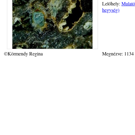
Lelőhely:
Mulató
hegység)
©Körmendy Regina
Megnézve: 1134