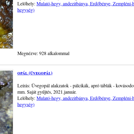
Lelőhely:
Mulató-hegy, andezitbánya, Erdőbénye, Zempléni-h
hegység)
Megnézve: 928 alkalommal
opál (üvegopál)
Leírás: Üvegopál alakzatok - pálcikák, apró táblák - kovásodo
mm. Saját gyűjtés, 2021.január.
Lelőhely:
Mulató-hegy, andezitbánya, Erdőbénye, Zempléni-h
hegység)