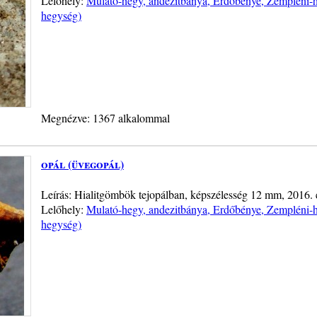
Lelőhely:
Mulató-hegy, andezitbánya, Erdőbénye, Zempléni-h
hegység)
Megnézve: 1367 alkalommal
opál (üvegopál)
Leírás: Hialitgömbök tejopálban, képszélesség 12 mm, 2016. 
Lelőhely:
Mulató-hegy, andezitbánya, Erdőbénye, Zempléni-h
hegység)