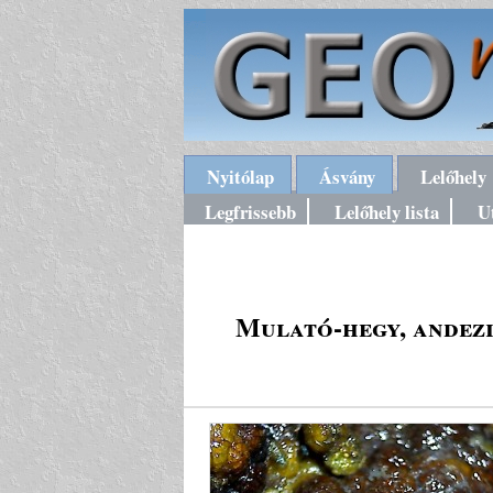
Nyitólap
Ásvány
Lelőhely
Legfrissebb
Lelőhely lista
U
Mulató-hegy, andezi