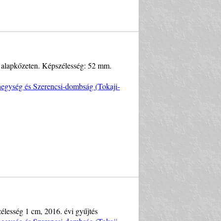
s alapkőzeten. Képszélesség: 52 mm.
egység és Szerencsi-dombság (Tokaji-
zélesség 1 cm, 2016. évi gyűjtés