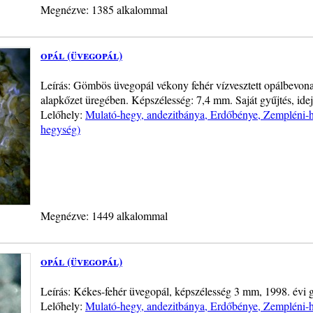
Megnézve: 1385 alkalommal
opál (üvegopál)
Leírás: Gömbös üvegopál vékony fehér vízvesztett opálbevonat
alapkőzet üregében. Képszélesség: 7,4 mm. Saját gyűjtés, ide
Lelőhely:
Mulató-hegy, andezitbánya, Erdőbénye, Zempléni-h
hegység)
Megnézve: 1449 alkalommal
opál (üvegopál)
Leírás: Kékes-fehér üvegopál, képszélesség 3 mm, 1998. évi g
Lelőhely:
Mulató-hegy, andezitbánya, Erdőbénye, Zempléni-h