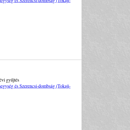
egység és Szerencsi-dombság (Tokaji-
évi gyűjtés
egység és Szerencsi-dombság (Tokaji-