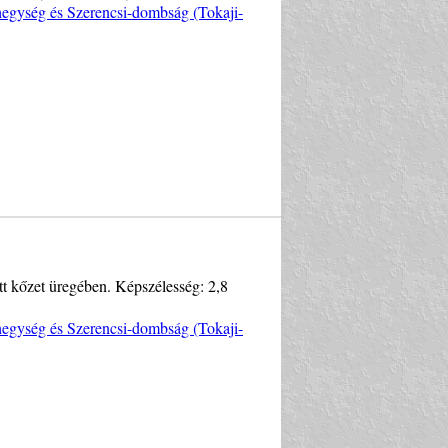
egység és Szerencsi-dombság (Tokaji-
tt kőzet üregében. Képszélesség: 2,8
egység és Szerencsi-dombság (Tokaji-