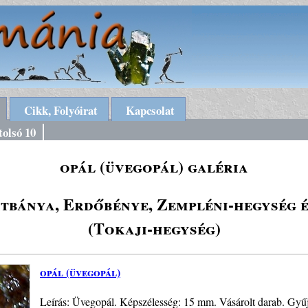
Cikk, Folyóirat
Kapcsolat
tolsó 10
opál (üvegopál) galéria
tbánya, Erdőbénye, Zempléni-hegység 
(Tokaji-hegység)
opál (üvegopál)
Leírás: Üvegopál. Képszélesség: 15 mm. Vásárolt darab. Gyűj