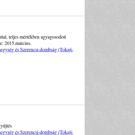
tal, teljes mértékben agyagosodott
je: 2015.március.
egység és Szerencsi-dombság (Tokaji-
yűjtés
egység és Szerencsi-dombság (Tokaji-