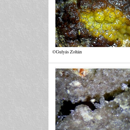
©Gulyás Zoltán