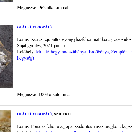
Megnézve: 962 alkalommal
opál (üvegopál)
Leírás: Kevés tejopáltól gyöngyházfehér hialitkéreg vasoxido
Saját gyűjtés, 2021.január.
Lelőhely:
Mulató-hegy, andezitbánya, Erdőbénye, Zempléni-h
hegység)
Megnézve: 1003 alkalommal
opál (üvegopál)
, sziderit
Leírás: Fonalas fehér üvegopál sziderites-vasas üregben, képs