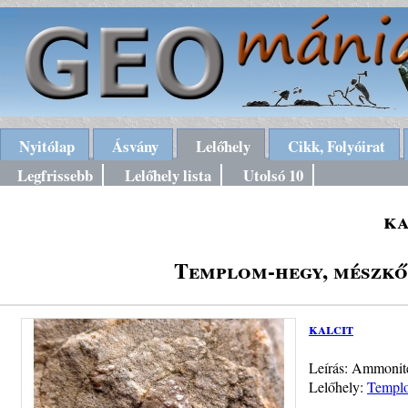
Nyitólap
Ásvány
Lelőhely
Cikk, Folyóirat
Legfrissebb
Lelőhely lista
Utolsó 10
ka
Templom-hegy, mészkőf
kalcit
Leírás: Ammonites
Lelőhely:
Templo