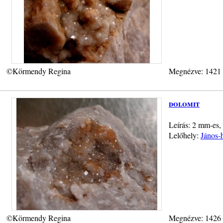
©Körmendy Regina
Megnézve: 1421
dolomit
Leírás: 2 mm-es, 
Lelőhely:
János-h
©Körmendy Regina
Megnézve: 1426