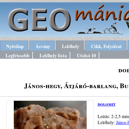
Nyitólap
Ásvány
Lelőhely
Cikk, Folyóirat
Legfrissebb
Lelőhely lista
Utolsó 10
do
János-hegy, Átjáró-barlang, Bud
dolomit
Leírás: 2-2,5 mm-
Lelőhely:
János-h