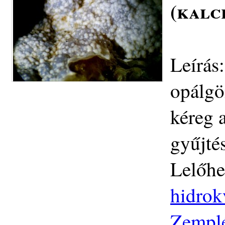
(kalc
Leírás
opálgö
kéreg 
gyűjté
Lelőhe
hidrok
Zemplé