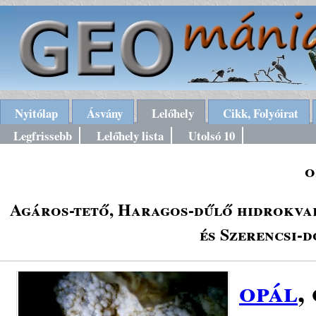
Nyitólap
Ásvány
Lelőhely
Cikk, Folyóirat
Legfrissebb
Lelőhely lista
Utolsó 10
o
Agáros-tető, Haragos-dűlő hidrokvar
és Szerencsi-
opál
,