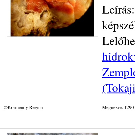
Leírás:
képszé
Lelőhe
hidrok
Zemplé
(Tokaj
©Körmendy Regina
Megnézve: 1290