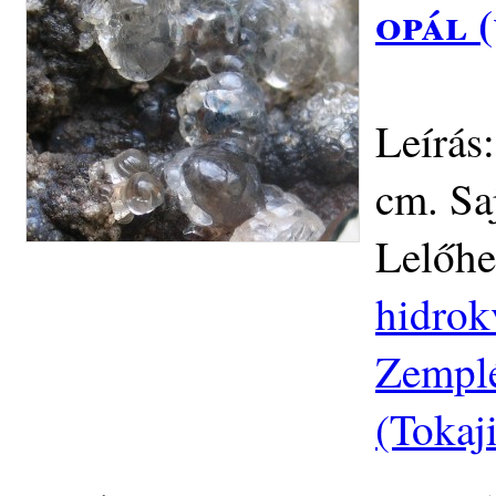
opál 
Leírás
cm. Sa
Lelőhe
hidrok
Zemplé
(Tokaj