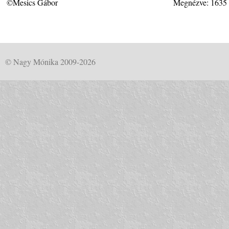
©Mesics Gábor
Megnézve: 1635
© Nagy Mónika 2009-2026