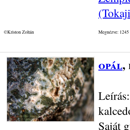
(Tokaj
©Kriston Zoltán
Megnézve: 1245
opál
,
Leírás:
kalced
Saját g