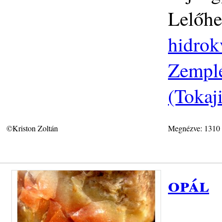
Lelőhe
hidrok
Zemplé
(Tokaj
©Kriston Zoltán
Megnézve: 1310
opál