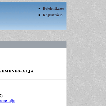
Bejelentkezés
Regisztráció
Kemenes-alja
7)
menes-alja