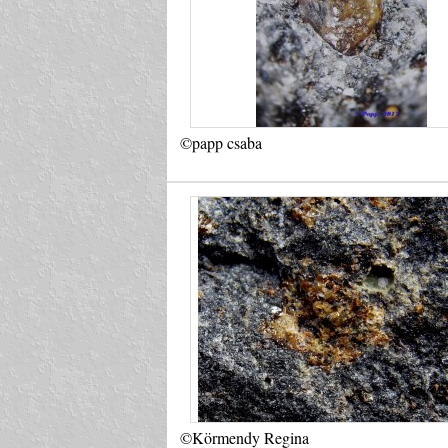
©papp csaba
©Körmendy Regina