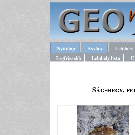
Nyitólap
Ásvány
Lelőhely
Legfrissebb
Lelőhely lista
U
Ság-hegy, f