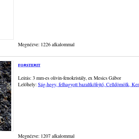
Megnézve: 1226 alkalommal
forsterit
Leírás: 3 mm-es olivin-fenokristály, ex Mesics Gábor
Lelőhely:
Ság-hegy, felhagyott bazaltkőfejtő, Celldömölk, Ke
Megnézve: 1207 alkalommal