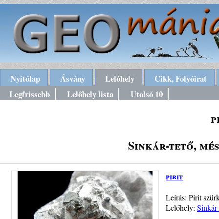
Nyitólap
Ásvány
Lelőhely
Cikk, Folyóirat
Legfrissebb
Lelőhely lista
Utolsó 10
p
Sinkár-tető, mé
pirit
Leírás: Pirit szü
Lelőhely:
Sinkár-