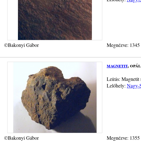
©Bakonyi Gábor
Megnézve: 1345
magnetit
, opál
Leírás: Magnetit
Lelőhely:
Nagy-S
©Bakonyi Gábor
Megnézve: 1355