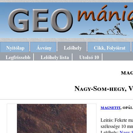
Nyitólap
Ásvány
Lelőhely
Cikk, Folyóirat
Legfrissebb
Lelőhely lista
Utolsó 10
mag
Nagy-Som-hegy, V
magnetit
, opál
Leírás: Fekete m
szélessége 10 m
Lelőhely:
Nagy-S